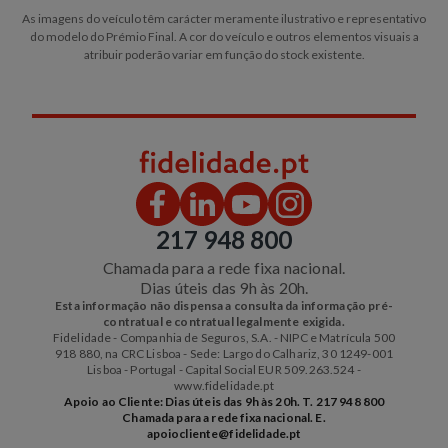
As imagens do veículo têm carácter meramente ilustrativo e representativo
do modelo do Prémio Final. A cor do veículo e outros elementos visuais a
atribuir poderão variar em função do stock existente.
217 948 800
Chamada para a rede fixa nacional.
Dias úteis das 9h às 20h.
Esta informação não dispensa a consulta da informação pré-
contratual e contratual legalmente exigida.
Fidelidade - Companhia de Seguros, S.A. - NIPC e Matrícula 500
918 880, na CRC Lisboa - Sede: Largo do Calhariz, 30 1249-001
Lisboa - Portugal - Capital Social EUR 509.263.524 -
www.fidelidade.pt
Apoio ao Cliente: Dias úteis das 9h às 20h. T. 217 948 800
Chamada para a rede fixa nacional. E.
apoiocliente@fidelidade.pt